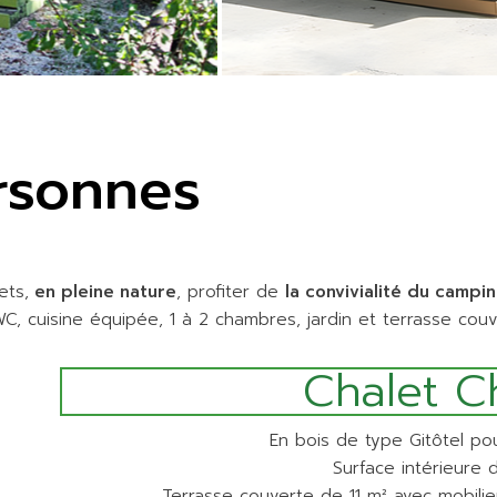
rsonnes
ets,
en pleine nature
, profiter de
la convivialité du campi
C, cuisine équipée, 1 à 2 chambres, jardin et terrasse cou
Chalet C
En bois de type Gitôtel po
Surface intérieure 
Terrasse couverte de 11 m² avec mobilier