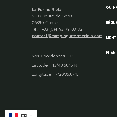
OU N
La Ferme Riola
5309 Route de Sclos
06390 Contes
RÉGL
Tél. : +33 (0)4 93 79 03 02
contact@campinglafermeriola.com
MENT
PLAN
Nos Coordonnés G.PS:
Latitude : 43°48'58.16''N
Longitude : 7°20'35.87''E
FR