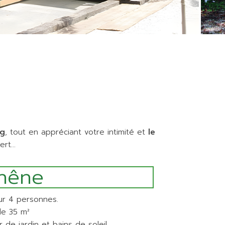
ng
, tout en appréciant votre intimité et
le
vert…
hêne
ur 4 personnes.
de 35 m²
 de jardin et bains de soleil