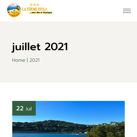
Skip
to
the
content
juillet 2021
Home
2021
22
Juil